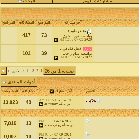
مشاركات اليوم
البحث
آخر مشاركة
المواضيع
المشاركات
المراقبين
مناظر طبيعية...
417
73
بواسطة
حنين الشوق
12:52 PM
07-03-2020
افضل قناة في...
102
39
بواسطة
مدام ررحاب
07:03 PM
12-05-2022
صفحة 1 من 26
1
2
3
11
>
الأخيرة
»
أدوات المنتدى
التقييم
آخر مشاركة
مشاركات
المشاهدات
11:55 AM
06-23-2020
13,923
48
بواسطة
antaumry
10:50 PM
04-23-2022
7,819
13
بواسطة
روحي طفله
08:27 PM
07-09-2021
9,997
14
بواسطة
antaumry